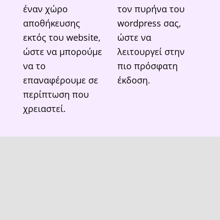
έναν χώρο
τον πυρήνα του
αποθήκευσης
wordpress σας,
εκτός του website,
ώστε να
ώστε να μπορούμε
λειτουργεί στην
να το
πιο πρόσφατη
επαναφέρουμε σε
έκδοση.
περίπτωση που
χρειαστεί.
Ενημερώσεις
Έλεγχοι
Theme &
ασφαλείας
Plugin
Σαρώνουμε
καθημερινά το site
Ελέγχουμε
σας με προηγμένα
καθημερινά και