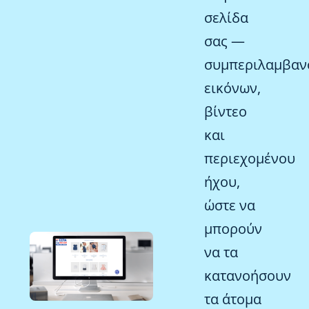
σελίδα
σας —
συμπεριλαμβαν
εικόνων,
βίντεο
και
περιεχομένου
ήχου,
ώστε να
μπορούν
να τα
κατανοήσουν
τα άτομα