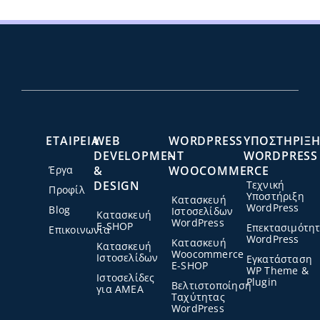
ΕΤΑΙΡΕΙΑ
WEB
WORDPRESS
ΥΠΟΣΤΗΡΙΞ
DEVELOPMENT
–
WORDPRESS
Έργα
&
WOOCOMMERCE
DESIGN
Τεχνική
Προφίλ
Υποστήριξη
Κατασκευή
WordPress
Blog
Ιστοσελίδων
Κατασκευή
WordPress
E-SHOP
Επεκτασιμότη
Επικοινωνία
WordPress
Κατασκευή
Κατασκευή
Woocommerce
Ιστοσελίδων
Εγκατάσταση
E-SHOP
WP Theme &
Ιστοσελίδες
Plugin
Βελτιστοποίηση
για ΑΜΕΑ
Ταχύτητας
WordPress