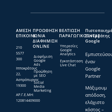
ΑΜΕΣΗ
ΠΡΟΩΘΗΣΗ
ΒΕΛΤΙΩΣΗ
Πιστοποιημ
ΕΠΙΚΟΙΝΩΝΙΑ
&
ΠΑΡΑΓΩΓΙΚΟΤΗΤΑΣ
Συνεργάτης
ΔΙΑΦΗΜΙΣΗ
Google
ONLINE
Υπηρεσίες
210
Google
5577
Εμπιστεύσο
Analytics
Διαφήμιση
300
Google
Εγκατάσταση
έναν
Ads
Live Chat
Ιπποκράτους
Google
Προώθηση
22,
με SEO
Partner
Ασπρόπυργος
Social
19300
Media
Μάξιμουμ
Marketing
απόδοση,
ΑΡ.Γ.Ε.ΜΗ:
120814409000
ελάχιστο
κόστος –